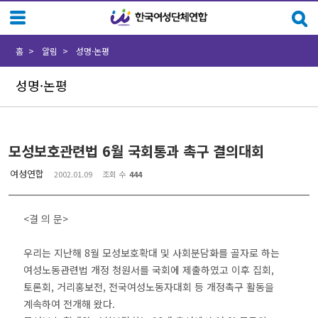
Sketchbook5, 스케치북5
Sketchbook5, 스케치북5
홈
알림
성명·논평
성명·논평
모성보호관련법 6월 국회통과 촉구 결의대회
여성연합
2002.01.09
조회 수
444
<결 의 문>
우리는 지난해 8월 모성보호확대 및 사회분담화를 골자로 하는
여성노동관련법 개정 청원서를 국회에 제출하였고 이후 집회,
토론회, 거리홍보전, 전국여성노동자대회 등 개정촉구 활동을
계속하여 전개해 왔다.