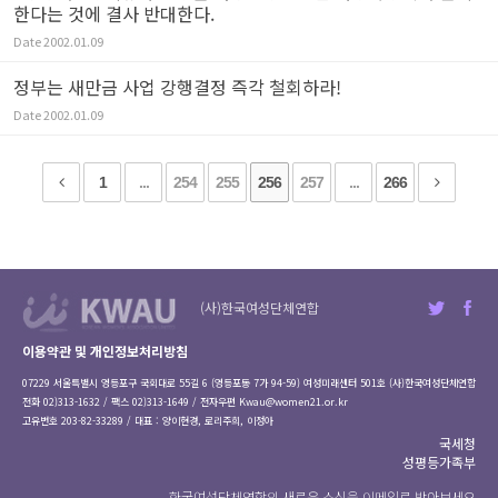
한다는 것에 결사 반대한다.
Date
2002.01.09
정부는 새만금 사업 강행결정 즉각 철회하라!
Date
2002.01.09
1
...
254
255
256
257
...
266
(사)한국여성단체연합
이용약관 및 개인정보처리방침
07229 서울특별시 영등포구 국회대로 55길 6 (영등포동 7가 94-59) 여성미래센터 501호 (사)한국여성단체연합
전화 02)313-1632 / 팩스 02)313-1649 / 전자우편
Kwau@women21.or.kr
고유번호 203-82-33289 / 대표 : 양이현경, 로리주희, 이정아
국세청
성평등가족부
한국여성단체연합의 새로운 소식을 이메일로 받아보세요