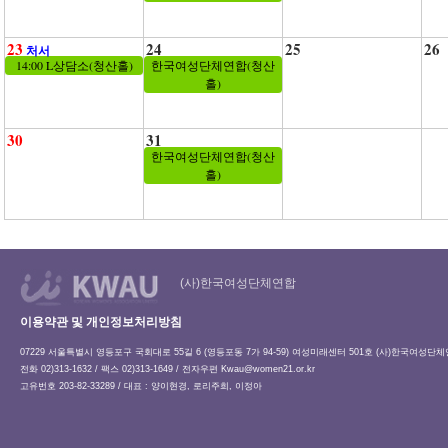
23
24
25
26
처서
14:00 L상담소(청산홀)
한국여성단체연합(청산
홀)
30
31
한국여성단체연합(청산
홀)
(사)한국여성단체연합
이용약관 및 개인정보처리방침
07229 서울특별시 영등포구 국회대로 55길 6 (영등포동 7가 94-59) 여성미래센터 501호 (사)한국여성단
전화 02)313-1632 / 팩스 02)313-1649 / 전자우편
Kwau@women21.or.kr
고유번호 203-82-33289 / 대표 : 양이현경, 로리주희, 이정아