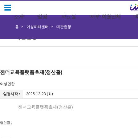
소개
알림
자료실
지부·회원단체
홈
여성미래센터
대관현황
대관현황
젠더교육플랫폼효재(청산홀)
여성연합
일정시작 :
2025-12-23 (화)
젠더교육플랫폼효재(청산홀)
엮인글 :