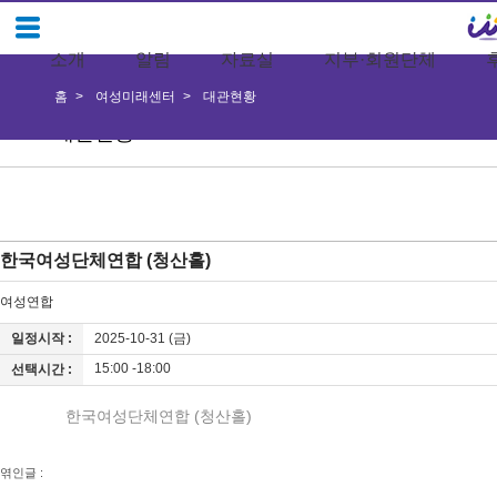
소개
알림
자료실
지부·회원단체
홈
여성미래센터
대관현황
대관현황
한국여성단체연합 (청산홀)
여성연합
일정시작 :
2025-10-31 (금)
15:00 -18:00
선택시간 :
한국여성단체연합 (청산홀)
엮인글 :