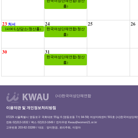
한국여성단체연합(청산
홀)
23
24
25
26
처서
14:00 L상담소(청산홀)
한국여성단체연합(청산
홀)
30
31
한국여성단체연합(청산
홀)
(사)한국여성단체연합
이용약관 및 개인정보처리방침
07229 서울특별시 영등포구 국회대로 55길 6 (영등포동 7가 94-59) 여성미래센터 501호 (사)한국여성단
전화 02)313-1632 / 팩스 02)313-1649 / 전자우편
Kwau@women21.or.kr
고유번호 203-82-33289 / 대표 : 양이현경, 로리주희, 이정아