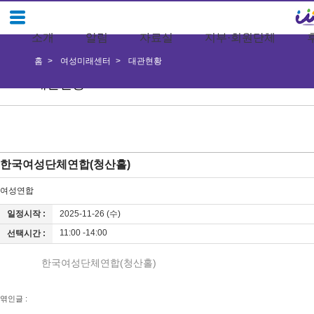
소개
알림
자료실
지부·회원단체
홈
여성미래센터
대관현황
대관현황
한국여성단체연합(청산홀)
여성연합
일정시작 :
2025-11-26 (수)
11:00 -14:00
선택시간 :
한국여성단체연합(청산홀)
엮인글 :