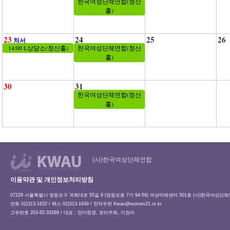
한국여성단체연합(청산
홀)
23
24
25
26
처서
14:00 L상담소(청산홀)
한국여성단체연합(청산
홀)
30
31
한국여성단체연합(청산
홀)
(사)한국여성단체연합
이용약관 및 개인정보처리방침
07229 서울특별시 영등포구 국회대로 55길 6 (영등포동 7가 94-59) 여성미래센터 501호 (사)한국여성단
전화 02)313-1632 / 팩스 02)313-1649 / 전자우편
Kwau@women21.or.kr
고유번호 203-82-33289 / 대표 : 양이현경, 로리주희, 이정아