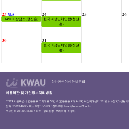
23
24
25
26
처서
14:00 L상담소(청산홀)
한국여성단체연합(청산
홀)
30
31
한국여성단체연합(청산
홀)
(사)한국여성단체연합
이용약관 및 개인정보처리방침
07229 서울특별시 영등포구 국회대로 55길 6 (영등포동 7가 94-59) 여성미래센터 501호 (사)한국여성단
전화 02)313-1632 / 팩스 02)313-1649 / 전자우편
Kwau@women21.or.kr
고유번호 203-82-33289 / 대표 : 양이현경, 로리주희, 이정아