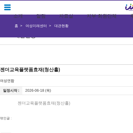
소개
알림
자료실
지부·회원단체
홈
여성미래센터
대관현황
대관현황
젠더교육플랫폼효재(청산홀)
여성연합
일정시작 :
2026-06-18 (목)
젠더교육플랫폼효재(청산홀)
엮인글 :