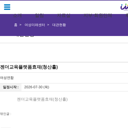
소개
알림
자료실
지부·회원단체
홈
여성미래센터
대관현황
대관현황
젠더교육플랫폼효재(청산홀)
여성연합
일정시작 :
2026-07-30 (목)
젠더교육플랫폼효재(청산홀)
엮인글 :