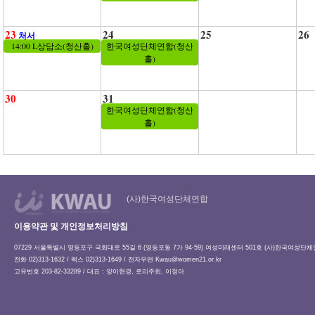
23
24
25
26
처서
14:00 L상담소(청산홀)
한국여성단체연합(청산
홀)
30
31
한국여성단체연합(청산
홀)
(사)한국여성단체연합
이용약관 및 개인정보처리방침
07229 서울특별시 영등포구 국회대로 55길 6 (영등포동 7가 94-59) 여성미래센터 501호 (사)한국여성단
전화 02)313-1632 / 팩스 02)313-1649 / 전자우편
Kwau@women21.or.kr
고유번호 203-82-33289 / 대표 : 양이현경, 로리주희, 이정아