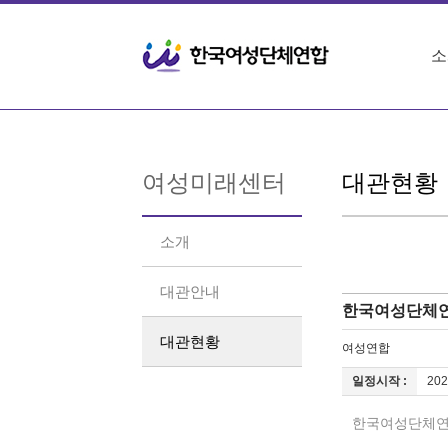
소
여성미래센터
대관현황
소개
대관안내
한국여성단체연
대관현황
여성연합
일정시작 :
202
한국여성단체연