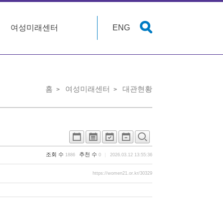
여성미래센터
ENG
홈
여성미래센터
대관현황
조회 수
추천 수
1886
0
2026.03.12 13:55:36
https://women21.or.kr/30329