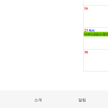
16
23
처서
14:00 L상담소(청
30
소개
알림