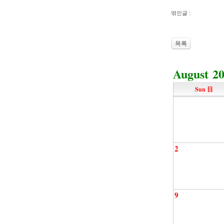
엮인글 :
목록
August 2
Sun 日
2
9