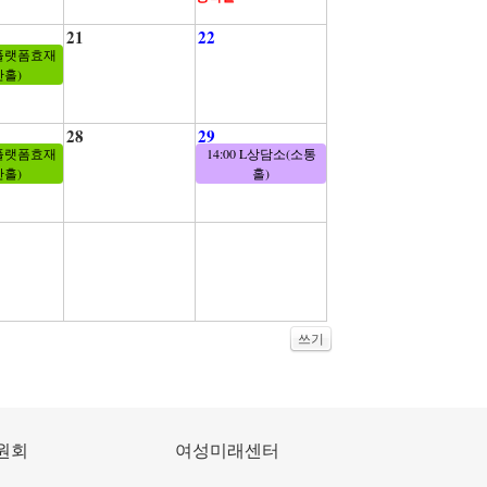
21
22
플랫폼효재
산홀)
28
29
플랫폼효재
14:00 L상담소(소통
산홀)
홀)
쓰기
원회
여성미래센터