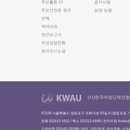
주요활동·CI
공지사항
주요선언문·정관
성명·논평
연혁
역대대표
연간보고서
여성상담전화
찾아오시는길
(사)한국여성단체연합
07229 서울특별시 영등포구 국회대로 55길 6 (영등포동 7
전화 02)313-1632 / 팩스 02)313-1649 / 전자우편
Kwau@w
고유번호 203-82-33289 / 대표 : 양이현경, 로리주희, 이