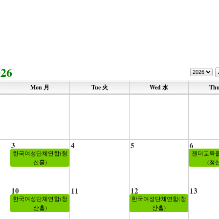
026
Mon 月
Tue 火
Wed 水
Th
3
4
5
6
한국여성단체연합(청
젠더교육
산홀)
(청
10
11
12
13
한국여성단체연합(청
한국여성단체연합(청
산홀)
산홀)