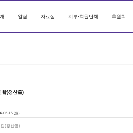
개
알림
자료실
지부·회원단체
후원회
합(청산홀)
6-06-15 (월)
합(청산홀)