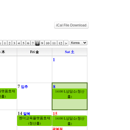
iCal File Download
<
1
2
3
4
5
6
7
8
9
10
11
12
>
u 木
Fri 金
Sat 土
1
7
8
입추
플랫폼효재
14:00 L상담소(청산
산홀)
홀)
14
15
말복
젠더교육플랫폼효재
14:00 L상담소(청산
(청산홀)
홀)
광복절