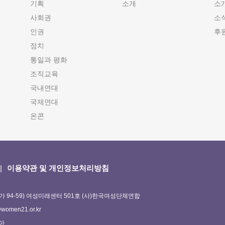
기획
소개
소
사회권
소
인권
후
정치
통일과 평화
조직교육
국내연대
국제연대
온콘
이용약관 및 개인정보처리방침
가 94-59) 여성미래센터 501호 (사)한국여성단체연합
omen21.or.kr
정아