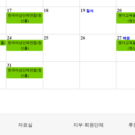
17
18
19
20
칠석
한국여성단체연합(청
젠더교육
산홀)
(청
24
25
26
27
백중
산홀)
한국여성단체연합(청
젠더교육
산홀)
(청
31
한국여성단체연합(청
산홀)
자료실
지부·회원단체
후