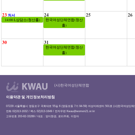
23
24
25
26
처서
14:00 L상담소(청산홀)
한국여성단체연합(청산
홀)
30
31
한국여성단체연합(청산
홀)
(사)한국여성단체연합
이용약관 및 개인정보처리방침
07229 서울특별시 영등포구 국회대로 55길 6 (영등포동 7가 94-59) 여성미래센터 501호 (사)한국여성단
전화 02)313-1632 / 팩스 02)313-1649 / 전자우편
Kwau@women21.or.kr
고유번호 203-82-33289 / 대표 : 양이현경, 로리주희, 이정아