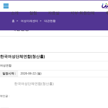
소개
알림
자료실
지부·회원단체
홈
여성미래센터
대관현황
대관현황
한국여성단체연합(청산홀)
여성연합
일정시작 :
2026-06-22 (월)
한국여성단체연합(청산홀)
엮인글 :