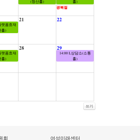
(청산홀)
홀)
광복절
21
22
플랫폼효재
산홀)
28
29
플랫폼효재
14:00 L상담소(소통
산홀)
홀)
쓰기
원회
여성미래센터