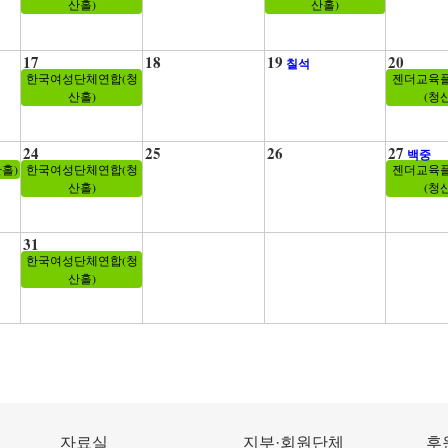
산홀)
산홀)
17
18
19
20
칠석
한국여성단체연합(청
젠더교육
산홀)
(청
24
25
26
27
백중
산홀)
한국여성단체연합(청
젠더교육
산홀)
(청
31
한국여성단체연합(청
산홀)
자료실
지부·회원단체
후