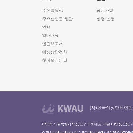
주요활동·CI
공지사항
주요선언문·정관
성명·논평
연혁
역대대표
연간보고서
여성상담전화
찾아오시는길
(사)한국여성단체연합
07229 서울특별시 영등포구 국회대로 55길 6 (영등포동 7
전화 02)313-1632 / 팩스 02)313-1649 / 전자우편
Kwau@w