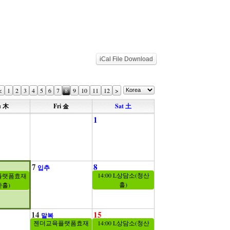
iCal File Download
<
1
2
3
4
5
6
7
8
9
10
11
12
>
u 木
Fri 金
Sat 土
1
7
8
입추
14:00 L상담소(청산
플랫폼효재
홀)
산홀)
14
15
말복
젠더교육플랫폼효재
14:00 L상담소(청산