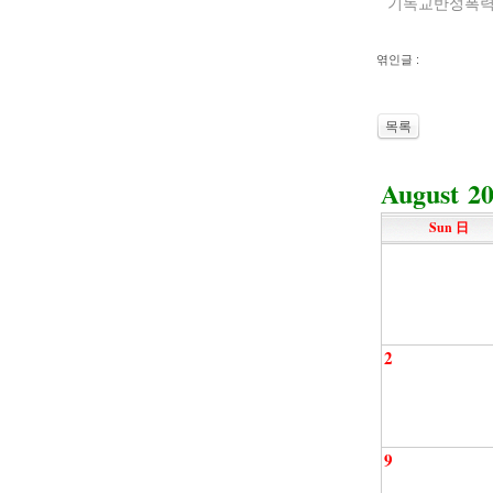
기독교반성폭력
엮인글 :
목록
August 2
Sun 日
2
9