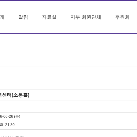
개
알림
자료실
지부·회원단체
후원회
센터(소통홀)
6-06-26 (금)
30 -21:30