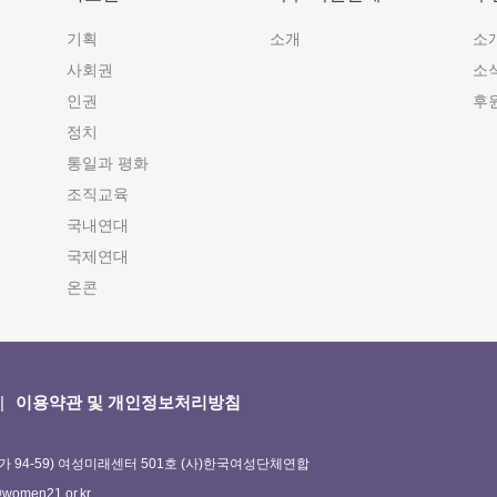
기획
소개
소
사회권
소
인권
후
정치
통일과 평화
조직교육
국내연대
국제연대
온콘
이용약관 및 개인정보처리방침
가 94-59) 여성미래센터 501호 (사)한국여성단체연합
omen21.or.kr