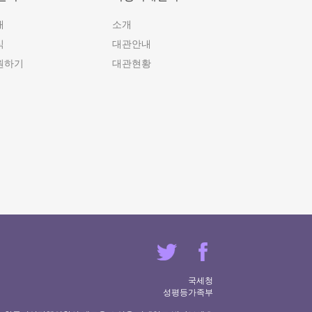
개
소개
식
대관안내
원하기
대관현황
국세청
성평등가족부