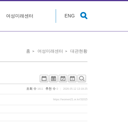
여성미래센터
ENG
홈
여성미래센터
대관현황
조회 수
추천 수
1611
0
2026.05.12 13:19:25
https://women21.or.kr/31015