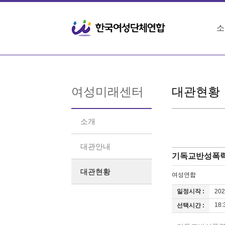
소
여성미래센터
대관현황
소개
대관안내
기독교반성폭력
대관현황
여성연합
일정시작 :
202
18:
선택시간 :