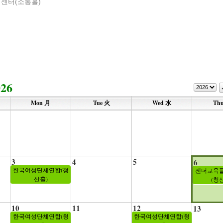
센터(소통홀)
026
Mon 月
Tue 火
Wed 水
Th
3
4
5
6
한국여성단체연합(청
젠더교육
산홀)
(청
10
11
12
13
한국여성단체연합(청
한국여성단체연합(청