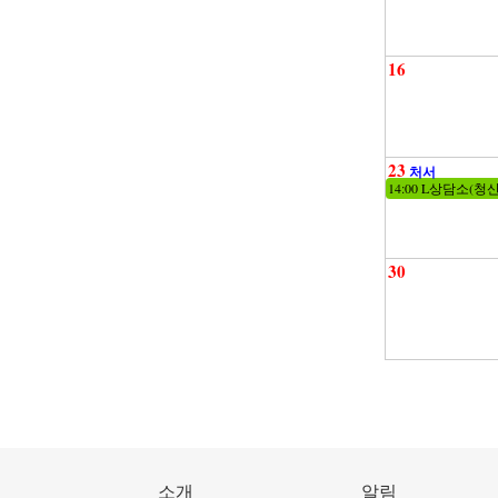
16
23
처서
14:00 L상담소(청
30
소개
알림