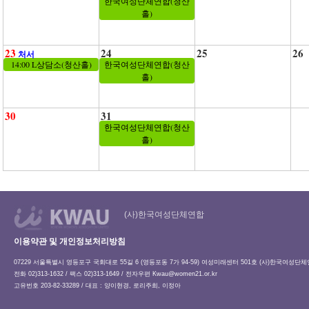
한국여성단체연합(청산
홀)
23
24
25
26
처서
14:00 L상담소(청산홀)
한국여성단체연합(청산
홀)
30
31
한국여성단체연합(청산
홀)
(사)한국여성단체연합
이용약관 및 개인정보처리방침
07229 서울특별시 영등포구 국회대로 55길 6 (영등포동 7가 94-59) 여성미래센터 501호 (사)한국여성단
전화 02)313-1632 / 팩스 02)313-1649 / 전자우편
Kwau@women21.or.kr
고유번호 203-82-33289 / 대표 : 양이현경, 로리주희, 이정아