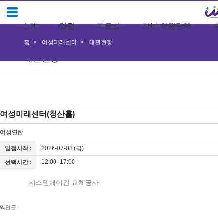
소개
알림
자료실
지부·회원단체
홈
여성미래센터
대관현황
대관현황
여성미래센터(청산홀)
여성연합
일정시작 :
2026-07-03 (금)
12:00 -17:00
선택시간 :
시스템에어컨 교체공사
엮인글 :