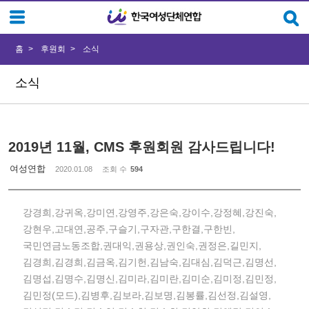
Sketchbook5, 스케치북5
Sketchbook5, 스케치북5
홈
후원회
소식
소식
2019년 11월, CMS 후원회원 감사드립니다!
여성연합
2020.01.08
조회 수
594
강경희,강귀옥,강미연,강영주,강은숙,강이수,강정혜,강진숙,
강현우,고대연,공주,구슬기,구자관,구한결,구한빈,
국민연금노동조합,권대익,권용상,권인숙,권정은,길민지,
김경희,김경희,김금옥,김기헌,김남숙,김대심,김덕근,김명선,
김명섭,김명수,김명신,김미라,김미란,김미순,김미정,김민정,
김민정(모드),김병후,김보라,김보명,김봉률,김선정,김설영,