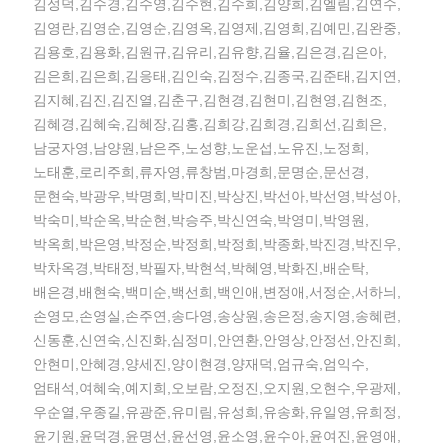
김성덕,김수경,김수영,김수현,김수희,김양희,김엘림,김연수,
김영란,김영순,김영순,김영옥,김영제,김영희,김예민,김완중,
김용호,김용화,김원규,김유리,김유향,김율,김은경,김은아,
김은희,김은희,김응태,김인숙,김정수,김종국,김준태,김지연,
김지혜,김진,김진열,김춘구,김현경,김현미,김현영,김현조,
김혜경,김혜숙,김혜장,김홍,김희강,김희경,김희선,김희은,
남궁자영,남양원,남은주,노성향,노운섭,노유진,노정희,
노태훈,로리주희,류자영,류창범,마경희,문명순,문선경,
문현숙,박광우,박명희,박미진,박상진,박선아,박선영,박성아,
박숙미,박순옥,박순현,박승주,박신연숙,박영미,박영원,
박옥희,박은영,박정순,박정희,박정희,박종화,박진경,박진우,
박차옥경,박태정,박필자,박현석,박혜영,박화진,배순탁,
배은경,배현숙,백미순,백선희,백인애,변정애,서정순,서하늬,
손영모,손영실,손주연,송다영,송상원,송은정,송지영,송혜련,
신동훈,신연숙,신진화,심정미,안연환,안영상,안정선,안진희,
안현미,안혜경,양세진,양이현경,양재덕,엄규숙,엄익수,
엄태석,여혜숙,예지희,오보람,오정진,오지원,오현수,우광제,
우순열,우종길,유광준,유미림,유성희,유송화,유일영,유희정,
윤기원,윤덕경,윤명선,윤선영,윤소영,윤수아,윤여진,윤영애,