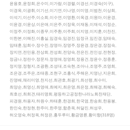
윤용호,윤정희,은수미,이가람,이경렬,이경선,이경숙(이구),
이경옥,이광휘,이기선,이기연,이나영,이미영,이범천,이상희,
이석기,이선주,이소희,이수연,이영환,이옥경,이원아,이윤경,
이윤경,이윤상,이은애,이은주,이장욱,이재동,이재석,이정순,
이정주,이정화,이종무,이주환,이주희,이지영,이지훈,이찬진,
이한본,이해진,이흥실,임경숙,임경진,임정규,임진경,임태숙,
임태훈,임희수,장수진,장영아,장영주,장윤경,장은경,장점숙,
장지연,전민용,전상희,전성희,전양숙,전은진,전인성,전현정,
정금나,정란수,정문자,정영애,정영희,정용건,정윤수,정종훈,
정지영,정형지,조광환,조성대,조숙현,조아나,조영주,조영희,
조은경,조주은,조태종,조현구,조흥식,주해은,지영난,지은희,
진영배,채리미영,천지선,최관호,최광기,최선령,최수미,
최양순,최영신,최영애,최예지,최은영,최은정,최해경,최혜숙,
최호선,최희견,태리명희,평등하고공정한나라노회찬재단,
피경원,하용자,하원수,하태훈,한경희,한국염,한송희,한용봉,
한인숙,한정현,한주미,한주영,함춘옥,허달진,허성우,
허오영숙,허정옥,허정은,홍두루미,황금명륜,황미향(318명)