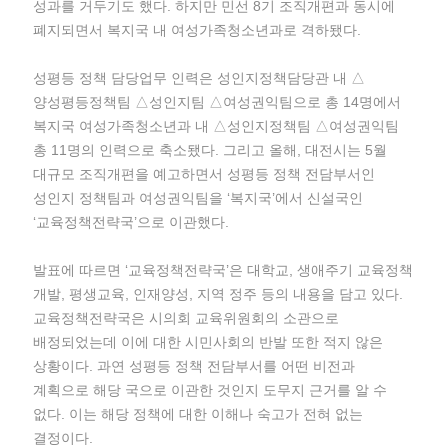
성과를 거두기도 했다. 하지만 민선 8기 조직개편과 동시에
폐지되면서 복지국 내 여성가족청소년과로 격하됐다.
성평등 정책 담당업무 인력은 성인지정책담당관 내 △
양성평등정책팀 △성인지팀 △여성권익팀으로 총 14명에서
복지국 여성가족청소년과 내 △성인지정책팀 △여성권익팀
총 11명의 인력으로 축소됐다. 그리고 올해, 대전시는 5월
대규모 조직개편을 예고하면서 성평등 정책 전담부서인
성인지 정책팀과 여성권익팀을 ‘복지국’에서 신설국인
‘교육정책전략국’으로 이관했다.
발표에 따르면 ‘교육정책전략국’은 대학교, 생애주기 교육정책
개발, 평생교육, 인재양성, 지역 정주 등의 내용을 담고 있다.
교육정책전략국은 시의회 교육위원회의 소관으로
배정되었는데 이에 대한 시민사회의 반발 또한 적지 않은
상황이다. 과연 성평등 정책 전담부서를 어떤 비전과
계획으로 해당 국으로 이관한 것인지 도무지 근거를 알 수
없다. 이는 해당 정책에 대한 이해나 숙고가 전혀 없는
결정이다.