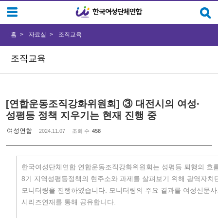
Sketchbook5, 스케치북5
Sketchbook5, 스케치북5
홈
자료실
조직교육
조직교육
[연합운동조직강화위원회] ③ 대전시의 여성·
성평등 정책 지우기는 현재 진행 중
여성연합
2024.11.07
조회 수
458
한국여성단체연합 연합운동조직강화위원회는 성평등 퇴행의 흐름
8기 지역성평등정책의 현주소와 과제를 살펴보기 위해 광역자치
모니터링을 진행하였습니다. 모니터링의 주요 결과를 여성신문사
시리즈연재를 통해 공유합니다.