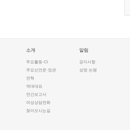
소개
알림
주요활동·CI
공지사항
주요선언문·정관
성명·논평
연혁
역대대표
연간보고서
여성상담전화
찾아오시는길