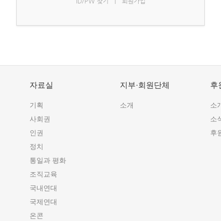
ID/PW 찾기
|
회원가입
자료실
지부·회원단체
후
기획
소개
소
사회권
소
인권
후
정치
통일과 평화
조직교육
국내연대
국제연대
온콘