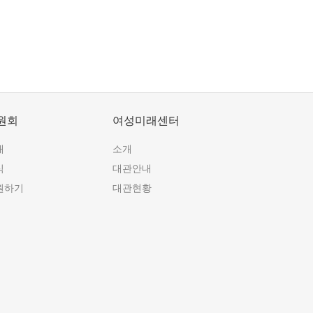
원회
여성미래센터
개
소개
식
대관안내
원하기
대관현황