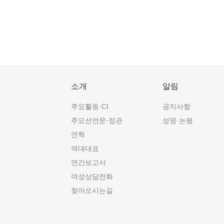
소개
알림
주요활동·CI
공지사항
주요선언문·정관
성명·논평
연혁
역대대표
연간보고서
여성상담전화
찾아오시는길