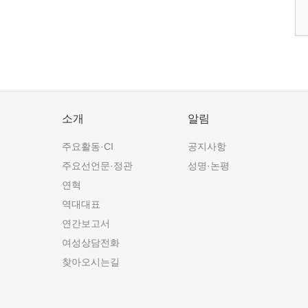
소개
알림
주요활동·CI
공지사항
주요선언문·정관
성명·논평
연혁
역대대표
연간보고서
여성상담전화
찾아오시는길