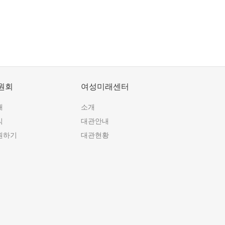
원회
여성미래센터
개
소개
식
대관안내
원하기
대관현황