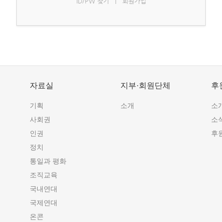
ID/PW 찾기
|
회원가입
자료실
지부·회원단체
후
기획
소개
소
사회권
소
인권
후
정치
통일과 평화
조직교육
국내연대
국제연대
온콘