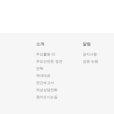
소개
알림
주요활동·CI
공지사항
주요선언문·정관
성명·논평
연혁
역대대표
연간보고서
여성상담전화
찾아오시는길