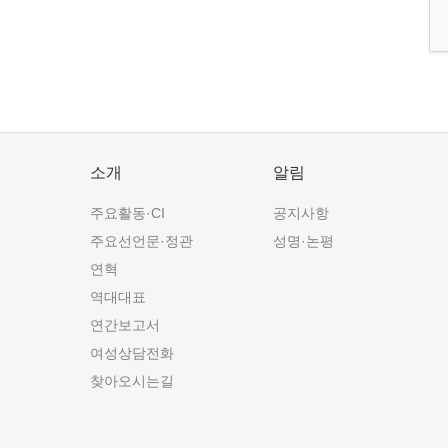
소개
알림
주요활동·CI
공지사항
주요선언문·정관
성명·논평
연혁
역대대표
연간보고서
여성상담전화
찾아오시는길