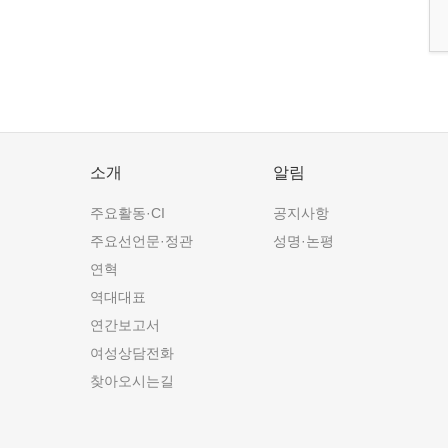
소개
알림
주요활동·CI
공지사항
주요선언문·정관
성명·논평
연혁
역대대표
연간보고서
여성상담전화
찾아오시는길