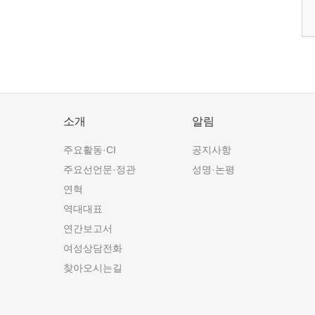
소개
알림
주요활동·CI
공지사항
주요선언문·정관
성명·논평
연혁
역대대표
연간보고서
여성상담전화
찾아오시는길