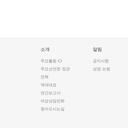
소개
알림
주요활동·CI
공지사항
주요선언문·정관
성명·논평
연혁
역대대표
연간보고서
여성상담전화
찾아오시는길