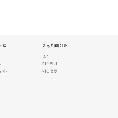
원회
여성미래센터
개
소개
식
대관안내
원하기
대관현황