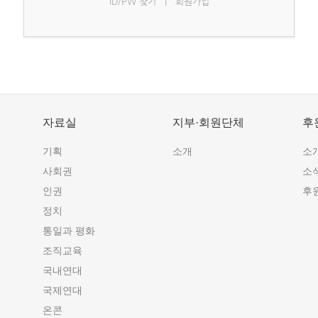
ID/PW 찾기
|
회원가입
자료실
지부·회원단체
후
기획
소개
소
사회권
소
인권
후
정치
통일과 평화
조직교육
국내연대
국제연대
온콘