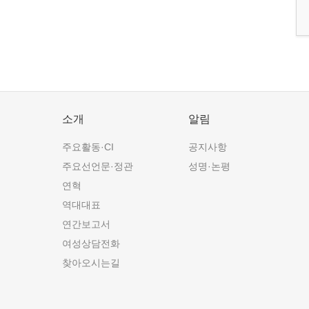
소개
알림
주요활동·CI
공지사항
주요선언문·정관
성명·논평
연혁
역대대표
연간보고서
여성상담전화
찾아오시는길