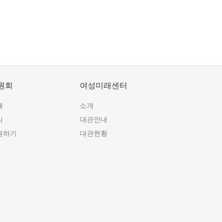
원회
여성미래센터
개
소개
식
대관안내
원하기
대관현황