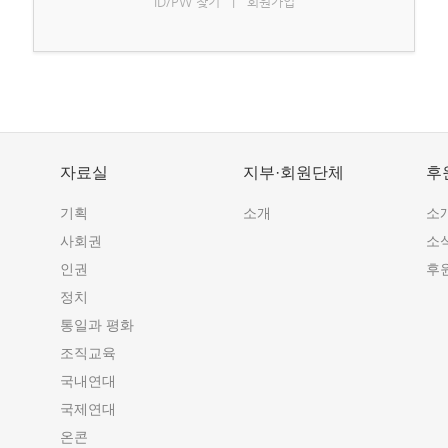
ID/PW 찾기
|
회원가입
자료실
지부·회원단체
후
기획
소개
소
사회권
소
인권
후
정치
통일과 평화
조직교육
국내연대
국제연대
온콘