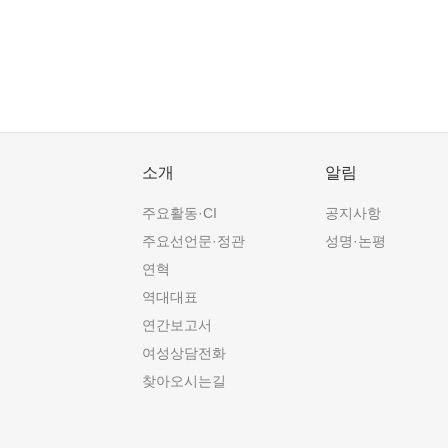
소개
알림
주요활동·CI
공지사항
주요선언문·정관
성명·논평
연혁
역대대표
연간보고서
여성상담전화
찾아오시는길