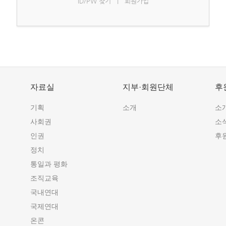
ID/PW 찾기
|
회원가입
자료실
지부·회원단체
후
기획
소개
소
사회권
소
인권
후
정치
통일과 평화
조직교육
국내연대
국제연대
온콘