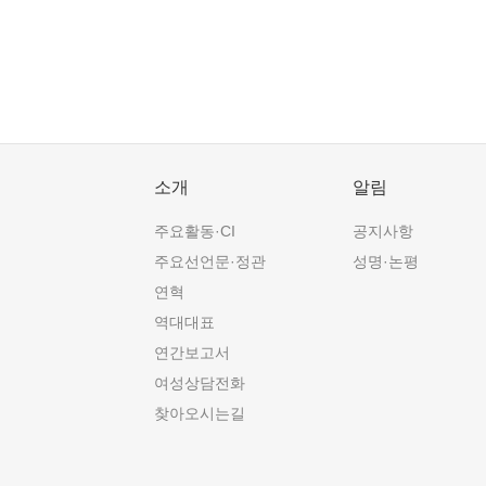
소개
알림
주요활동·CI
공지사항
주요선언문·정관
성명·논평
연혁
역대대표
연간보고서
여성상담전화
찾아오시는길