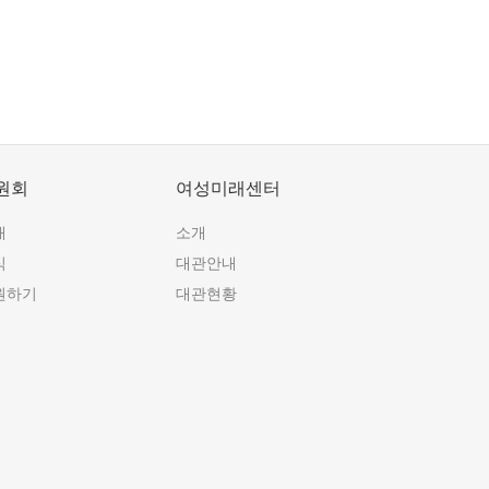
원회
여성미래센터
개
소개
식
대관안내
원하기
대관현황