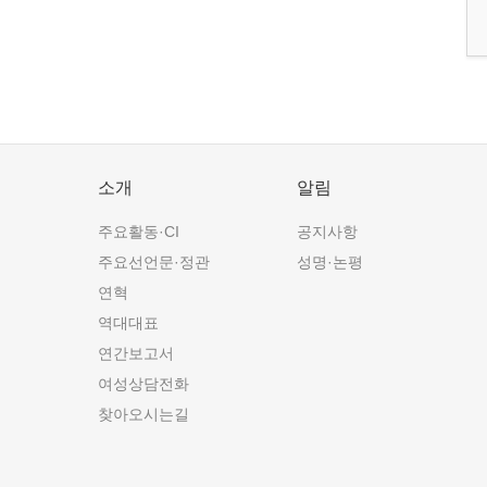
소개
알림
주요활동·CI
공지사항
주요선언문·정관
성명·논평
연혁
역대대표
연간보고서
여성상담전화
찾아오시는길