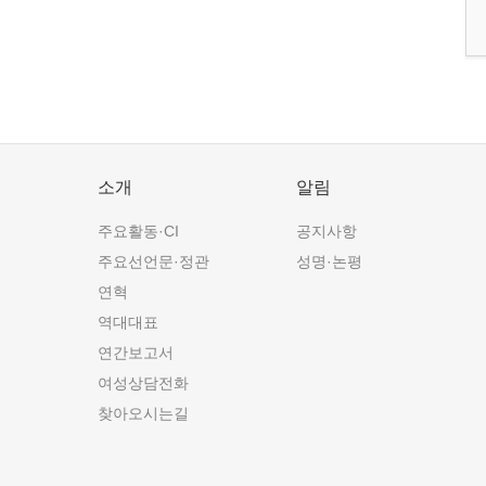
소개
알림
주요활동·CI
공지사항
주요선언문·정관
성명·논평
연혁
역대대표
연간보고서
여성상담전화
찾아오시는길