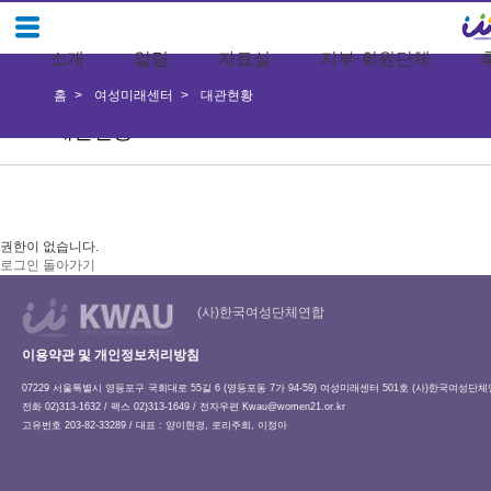
소개
알림
자료실
지부·회원단체
홈
여성미래센터
대관현황
대관현황
권한이 없습니다.
로그인
돌아가기
(사)한국여성단체연합
이용약관 및 개인정보처리방침
07229 서울특별시 영등포구 국회대로 55길 6 (영등포동 7가 94-59) 여성미래센터 501호 (사)한국여성단
전화 02)313-1632 / 팩스 02)313-1649 / 전자우편
Kwau@women21.or.kr
고유번호 203-82-33289 / 대표 : 양이현경, 로리주희, 이정아