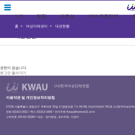
소개
알림
자료실
지부·회원단체
홈
여성미래센터
대관현황
대관현황
권한이 없습니다.
로그인
돌아가기
(사)한국여성단체연합
이용약관 및 개인정보처리방침
07229 서울특별시 영등포구 국회대로 55길 6 (영등포동 7가 94-59) 여성미래센터 501호 (사)한국여성단
전화 02)313-1632 / 팩스 02)313-1649 / 전자우편
Kwau@women21.or.kr
고유번호 203-82-33289 / 대표 : 양이현경, 로리주희, 이정아