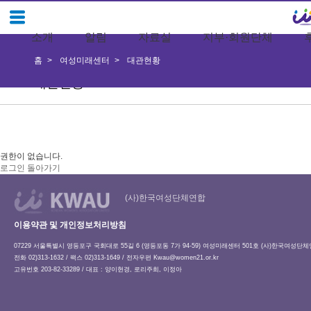
소개
알림
자료실
지부·회원단체
홈
여성미래센터
대관현황
대관현황
권한이 없습니다.
로그인
돌아가기
(사)한국여성단체연합
이용약관 및 개인정보처리방침
07229 서울특별시 영등포구 국회대로 55길 6 (영등포동 7가 94-59) 여성미래센터 501호 (사)한국여성단
전화 02)313-1632 / 팩스 02)313-1649 / 전자우편
Kwau@women21.or.kr
고유번호 203-82-33289 / 대표 : 양이현경, 로리주희, 이정아