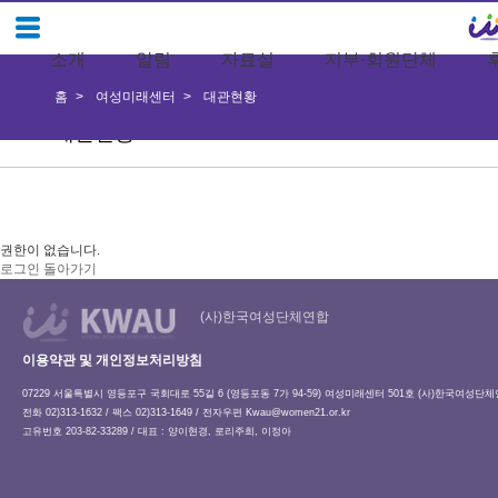
소개
알림
자료실
지부·회원단체
홈
여성미래센터
대관현황
대관현황
권한이 없습니다.
로그인
돌아가기
(사)한국여성단체연합
이용약관 및 개인정보처리방침
07229 서울특별시 영등포구 국회대로 55길 6 (영등포동 7가 94-59) 여성미래센터 501호 (사)한국여성단
전화 02)313-1632 / 팩스 02)313-1649 / 전자우편
Kwau@women21.or.kr
고유번호 203-82-33289 / 대표 : 양이현경, 로리주희, 이정아