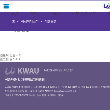
소개
알림
자료실
지부·회원단체
홈
여성미래센터
대관현황
대관현황
권한이 없습니다.
로그인
돌아가기
(사)한국여성단체연합
이용약관 및 개인정보처리방침
07229 서울특별시 영등포구 국회대로 55길 6 (영등포동 7가 94-59) 여성미래센터 501호 (사)한국여성단
전화 02)313-1632 / 팩스 02)313-1649 / 전자우편
Kwau@women21.or.kr
고유번호 203-82-33289 / 대표 : 양이현경, 로리주희, 이정아