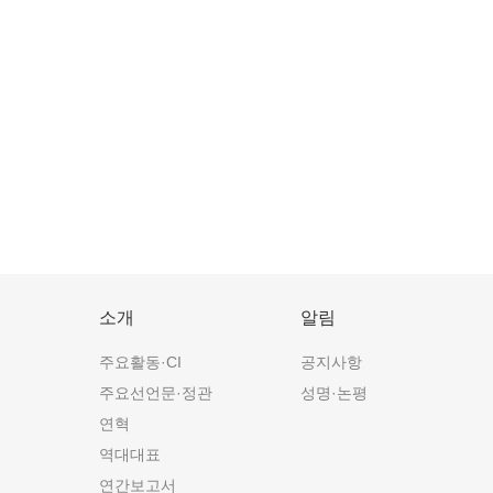
소개
알림
주요활동·CI
공지사항
주요선언문·정관
성명·논평
연혁
역대대표
연간보고서