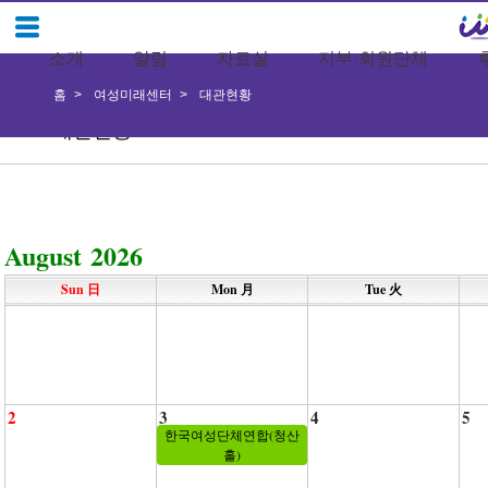
소개
알림
자료실
지부·회원단체
홈
여성미래센터
대관현황
대관현황
August 2026
Sun 日
Mon 月
Tue 火
2
3
4
5
한국여성단체연합(청산
홀)