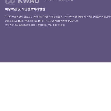
이용약관 및 개인정보처리방침
07229 서울특별시 영등포구 국회대로 55길 6 (영등포동 7가 94-59) 여성미래센터 501호 (사)한국여성단
전화 02)313-1632 / 팩스 02)313-1649 / 전자우편
Kwau@women21.or.kr
고유번호 203-82-33289 / 대표 : 양이현경, 로리주희, 이정아