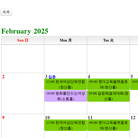
목록
February 2025
Sun 日
Mon 月
Tue 火
2
3
4
5
입춘
13:00 한국여성단체연합
09:00 젠더교육플랫폼효
10
(청산홀)
재(청산홀)
18:00 평화를만드는여성
18:00 갈등해결과대화(청
회(소통홀)
산홀)
9
10
11
12
13:00 한국여성단체연합
09:00 젠더교육플랫폼효
(청산홀)
재(청산홀)