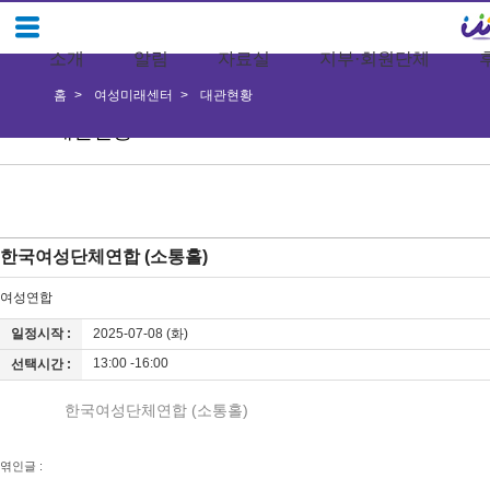
소개
알림
자료실
지부·회원단체
홈
여성미래센터
대관현황
대관현황
한국여성단체연합 (소통홀)
여성연합
일정시작 :
2025-07-08 (화)
13:00 -16:00
선택시간 :
한국여성단체연합 (소통홀)
엮인글 :