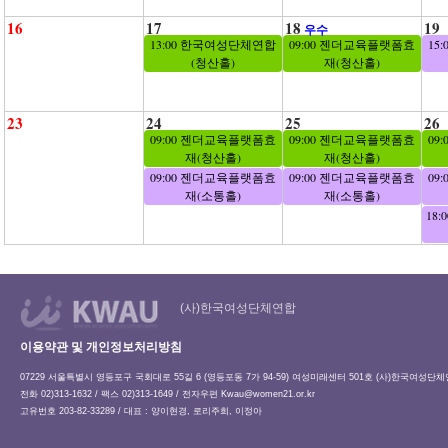
16
17
18
19
우수
13:00 한국여성단체연합
09:00 젠더교육플랫폼효
15
(청산홀)
재(청산홀)
23
24
25
26
09:00 젠더교육플랫폼효
09:00 젠더교육플랫폼효
09
재(청산홀)
재(청산홀)
09:00 젠더교육플랫폼효
09:00 젠더교육플랫폼효
09
재(소통홀)
재(소통홀)
18
(사)한국여성단체연합
이용약관 및 개인정보처리방침
07229 서울특별시 영등포구 국회대로 55길 6 (영등포동 7가 94-59) 여성미래센터 501호 (사)한국여성단
전화 02)313-1632 / 팩스 02)313-1649 / 전자우편
Kwau@women21.or.kr
고유번호 203-82-33289 / 대표 : 양이현경, 로리주희, 이정아