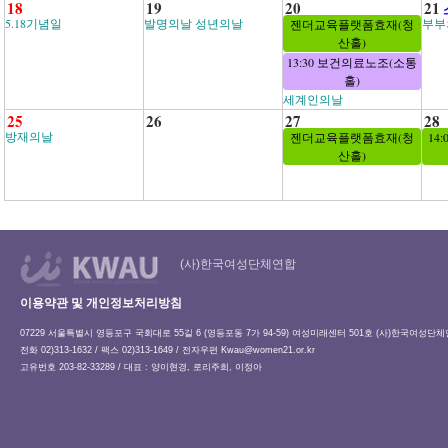
18
19
20
21
5.18기념일
발명의날 성년의날
부부
젠더교육플랫폼효재(청
산홀)
13:30 보건의료노조(소통
홀)
세계인의날
25
26
27
28
방재의날
젠더교육플랫폼효재(청
14
산홀)
(사)한국여성단체연합
이용약관 및 개인정보처리방침
07229 서울특별시 영등포구 국회대로 55길 6 (영등포동 7가 94-59) 여성미래센터 501호 (사)한국여성단
전화 02)313-1632 / 팩스 02)313-1649 / 전자우편
Kwau@women21.or.kr
고유번호 203-82-33289 / 대표 : 양이현경, 로리주희, 이정아