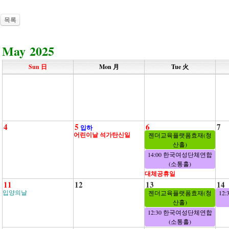
목록
May 2025
Sun 日
Mon 月
Tue 火
4
5
6
7
입하
어린이날 석가탄신일
젠더교육플랫폼효재(청
산홀)
14:00 한국여성단체연합
(소통홀)
대체공휴일
11
12
13
14
입양의날
젠더교육플랫폼효재(청
12
산홀)
12:30 한국여성단체연합
(소통홀)