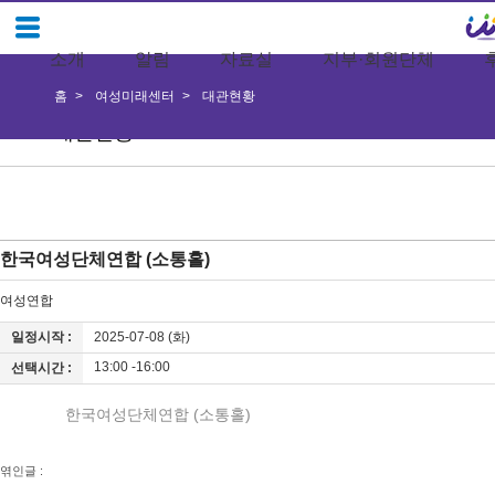
소개
알림
자료실
지부·회원단체
홈
여성미래센터
대관현황
대관현황
한국여성단체연합 (소통홀)
여성연합
일정시작 :
2025-07-08 (화)
13:00 -16:00
선택시간 :
한국여성단체연합 (소통홀)
엮인글 :