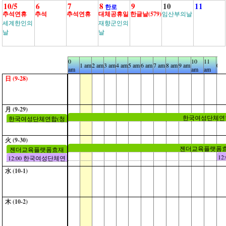
10/5
6
7
8
9
10
11
한로
추석연휴
추석
추석연휴
대체공휴일
한글날(579)
임산부의날
세계한인의
재향군인의
날
날
0
10
11
1 am
2 am
3 am
4 am
5 am
6 am
7 am
8 am
9 am
0 p
am
am
am
日 (9-28)
月 (9-29)
한국여성단체연
한국여성단체연합(청
산홀)
火 (9-30)
젠더교육플랫폼효
젠더교육플랫폼효재
1
12:00 한국여성단체연
(청산홀)
합 (소통홀)
水 (10-1)
木 (10-2)