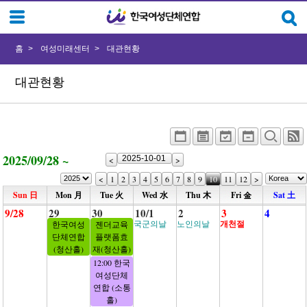
홈
여성미래센터
대관현황
대관현황
2025/09/28 ~
<
>
<
1
2
3
4
5
6
7
8
9
10
11
12
>
Sun 日
Mon 月
Tue 火
Wed 水
Thu 木
Fri 金
Sat 土
9/28
29
30
10/1
2
3
4
국군의날
노인의날
개천절
한국여성
젠더교육
단체연합
플랫폼효
(청산홀)
재(청산홀)
12:00 한국
여성단체
연합 (소통
홀)