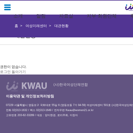
소개
알림
자료실
지부·회원단체
홈
여성미래센터
대관현황
대관현황
권한이 없습니다.
로그인
돌아가기
(사)한국여성단체연합
이용약관 및 개인정보처리방침
07229 서울특별시 영등포구 국회대로 55길 6 (영등포동 7가 94-59) 여성미래센터 501호 (사)한국여성단
전화 02)313-1632 / 팩스 02)313-1649 / 전자우편
Kwau@women21.or.kr
고유번호 203-82-33289 / 대표 : 양이현경, 로리주희, 이정아