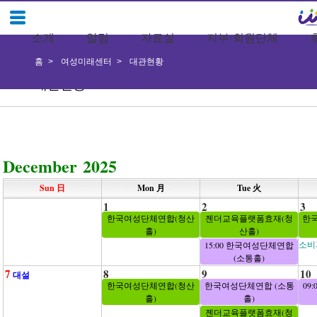
소개
알림
자료실
지부·회원단체
홈
여성미래센터
대관현황
대관현황
December 2025
Sun 日
Mon 月
Tue 火
1
2
3
한국여성단체연합(청산
젠더교육플랫폼효재(청
한
홀)
산홀)
소비
15:00 한국여성단체연합
(소통홀)
7
8
9
10
대설
한국여성단체연합(청산
한국여성단체연합 (소통
09
홀)
홀)
젠더교육플랫폼효재(청