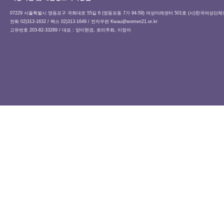
07229 서울특별시 영등포구 국회대로 55길 6 (영등포동 7가 94-59) 여성미래센터 501호 (사)한국여성단
전화 02)313-1632 / 팩스 02)313-1649 / 전자우편
Kwau@women21.or.kr
고유번호 203-82-33289 / 대표 : 양이현경, 로리주희, 이정아