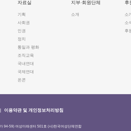
자료실
지부·회원단체
후
기획
소개
소
사회권
소
인권
후
정치
통일과 평화
조직교육
국내연대
국제연대
온콘
이용약관 및 개인정보처리방침
가 94-59) 여성미래센터 501호 (사)한국여성단체연합