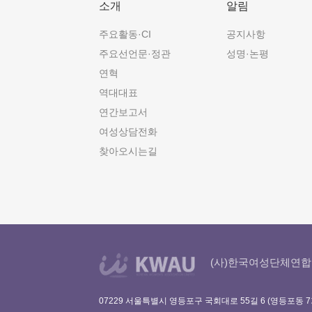
소개
알림
주요활동·CI
공지사항
주요선언문·정관
성명·논평
연혁
역대대표
연간보고서
여성상담전화
찾아오시는길
(사)한국여성단체연합
07229 서울특별시 영등포구 국회대로 55길 6 (영등포동 7