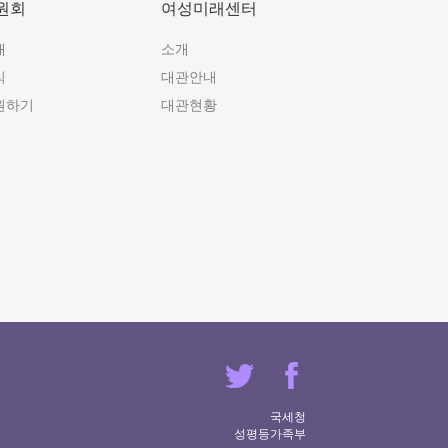
원회
여성미래센터
개
소개
식
대관안내
원하기
대관현황
국세청
성평등가족부