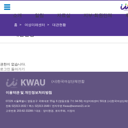
소개
알림
자료실
지부·회원단체
홈
여성미래센터
대관현황
대관현황
권한이 없습니다.
로그인
돌아가기
(사)한국여성단체연합
이용약관 및 개인정보처리방침
07229 서울특별시 영등포구 국회대로 55길 6 (영등포동 7가 94-59) 여성미래센터 501호 (사)한국여성단
전화 02)313-1632 / 팩스 02)313-1649 / 전자우편
Kwau@women21.or.kr
고유번호 203-82-33289 / 대표 : 양이현경, 로리주희, 이정아