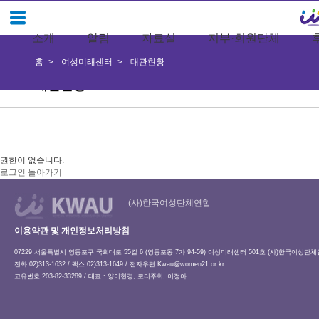
소개
알림
자료실
지부·회원단체
홈
여성미래센터
대관현황
대관현황
권한이 없습니다.
로그인
돌아가기
(사)한국여성단체연합
이용약관 및 개인정보처리방침
07229 서울특별시 영등포구 국회대로 55길 6 (영등포동 7가 94-59) 여성미래센터 501호 (사)한국여성단
전화 02)313-1632 / 팩스 02)313-1649 / 전자우편
Kwau@women21.or.kr
고유번호 203-82-33289 / 대표 : 양이현경, 로리주희, 이정아