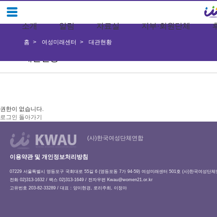
소개
알림
자료실
지부·회원단체
홈
여성미래센터
대관현황
대관현황
권한이 없습니다.
로그인
돌아가기
(사)한국여성단체연합
이용약관 및 개인정보처리방침
07229 서울특별시 영등포구 국회대로 55길 6 (영등포동 7가 94-59) 여성미래센터 501호 (사)한국여성단
전화 02)313-1632 / 팩스 02)313-1649 / 전자우편
Kwau@women21.or.kr
고유번호 203-82-33289 / 대표 : 양이현경, 로리주희, 이정아