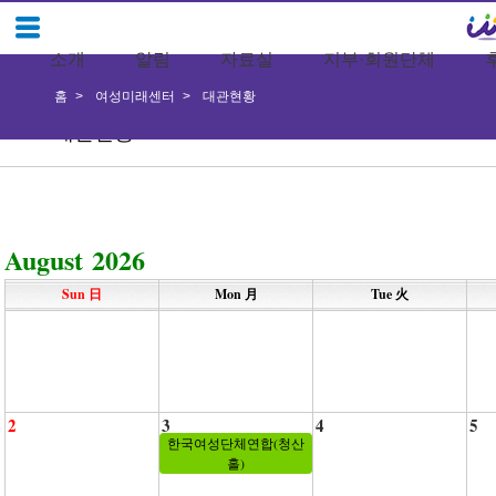
소개
알림
자료실
지부·회원단체
홈
여성미래센터
대관현황
대관현황
August 2026
Sun 日
Mon 月
Tue 火
2
3
4
5
한국여성단체연합(청산
홀)