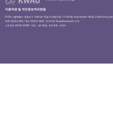
이용약관 및 개인정보처리방침
07229 서울특별시 영등포구 국회대로 55길 6 (영등포동 7가 94-59) 여성미래센터 501호 (사)한국여성단
전화 02)313-1632 / 팩스 02)313-1649 / 전자우편
Kwau@women21.or.kr
고유번호 203-82-33289 / 대표 : 양이현경, 로리주희, 이정아