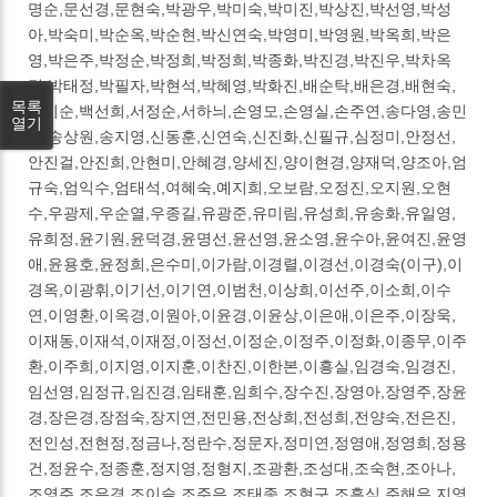
명순,문선경,문현숙,박광우,박미숙,박미진,박상진,박선영,박성
아,박숙미,박순옥,박순현,박신연숙,박영미,박영원,박옥희,박은
영,박은주,박정순,박정희,박정희,박종화,박진경,박진우,박차옥
경,박태정,박필자,박현석,박혜영,박화진,배순탁,배은경,배현숙,
목록
백미순,백선희,서정순,서하늬,손영모,손영실,손주연,송다영,송민
열기
진,송상원,송지영,신동훈,신연숙,신진화,신필규,심정미,안정선,
안진걸,안진희,안현미,안혜경,양세진,양이현경,양재덕,양조아,엄
규숙,엄익수,엄태석,여혜숙,예지희,오보람,오정진,오지원,오현
수,우광제,우순열,우종길,유광준,유미림,유성희,유송화,유일영,
유희정,윤기원,윤덕경,윤명선,윤선영,윤소영,윤수아,윤여진,윤영
애,윤용호,윤정희,은수미,이가람,이경렬,이경선,이경숙(이구),이
경옥,이광휘,이기선,이기연,이범천,이상희,이선주,이소희,이수
연,이영환,이옥경,이원아,이윤경,이윤상,이은애,이은주,이장욱,
이재동,이재석,이재정,이정선,이정순,이정주,이정화,이종무,이주
환,이주희,이지영,이지훈,이찬진,이한본,이흥실,임경숙,임경진,
임선영,임정규,임진경,임태훈,임희수,장수진,장영아,장영주,장윤
경,장은경,장점숙,장지연,전민용,전상희,전성희,전양숙,전은진,
전인성,전현정,정금나,정란수,정문자,정미연,정영애,정영희,정용
건,정윤수,정종훈,정지영,정형지,조광환,조성대,조숙현,조아나,
조영주,조은경,조이슬,조주은,조태종,조현구,조흥식,주해은,지영