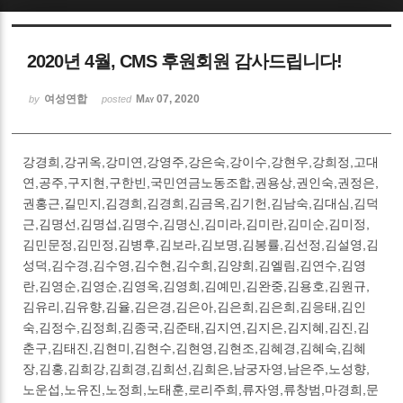
Sketchbook5, 스케치북5
2020년 4월, CMS 후원회원 감사드립니다!
여성연합
May 07, 2020
by
posted
강경희,강귀옥,강미연,강영주,강은숙,강이수,강현우,강희정,고대
Sketchbook5, 스케치북5
연,공주,구지현,구한빈,국민연금노동조합,권용상,권인숙,권정은,
권홍근,길민지,김경희,김경희,김금옥,김기헌,김남숙,김대심,김덕
근,김명선,김명섭,김명수,김명신,김미라,김미란,김미순,김미정,
김민문정,김민정,김병후,김보라,김보명,김봉률,김선정,김설영,김
성덕,김수경,김수영,김수현,김수희,김양희,김엘림,김연수,김영
란,김영순,김영순,김영옥,김영희,김예민,김완중,김용호,김원규,
김유리,김유향,김율,김은경,김은아,김은희,김은희,김응태,김인
숙,김정수,김정희,김종국,김준태,김지연,김지은,김지혜,김진,김
춘구,김태진,김현미,김현수,김현영,김현조,김혜경,김혜숙,김혜
장,김홍,김희강,김희경,김희선,김희은,남궁자영,남은주,노성향,
노운섭,노유진,노정희,노태훈,로리주희,류자영,류창범,마경희,문