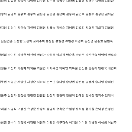
김선혜 김설영 김성덕 김성연 김수경 김수영 김양수 김양희 김엘림 김연수 김연희 김영란
김영제 김영희 김용호 김용화 김은경 김은경 김은아 김응태 김인숙 김정수 김정은 김제남
한지영 김현미 김현숙 김현영 김혜경 김혜숙 김혜순 김혜장 김효진 김효진 김희강 김희경
 남윤인순 노성향 노정희 로리주희 류창범 류현경 류현경 마경희 문선경 문종호 문현숙
박명희 박미진 박병헌 박선영 박성아 박성정 박세경 박순옥 박승주 박신연숙 박영미 박오숙
박정은 박정희 박종화 박지은 박진경 박차옥경 박혜영 박화진 방상훈 방승이 방찬국 배경희
서두원 서영난 서영난 서정순 서하늬 손주연 송다영 송상원 송은정 송정자 송지영 송혜련
신은주 신진화 안정선 안진걸 안진걸 안진희 안현미 안현미 안혜경 양세진 엄익수 엄태석
오대열 오영식 오정진 유광준 유송화 유영희 유옥순 유일영 유희정 윤기원 윤덕경 윤명선
윤창원 은수미 이강복 이경렬 이경옥 이광휘 이구경숙 이기연 이미영 이병건 이상희 이선주