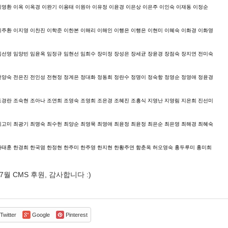
이영환 이옥 이옥경 이완기 이용태 이원아 이유정 이윤경 이은상 이은주 이인숙 이재동 이정순
이주환 이지영 이찬진 이학준 이한본 이해리 이해인 이행은 이행은 이현미 이혜숙 이화경 이화영
임선영 임양빈 임윤옥 임정규 임현선 임희수 장미정 장성은 장세균 장윤경 장점숙 장지연 전미숙
전양숙 전은진 전인성 전현정 정계은 정대화 정동희 정란수 정명이 정숙항 정영순 정영애 정윤경
조경란 조숙현 조아나 조연희 조영숙 조영희 조은경 조혜진 조흥식 지영난 지영림 지은희 진선미
최고미 최광기 최명숙 최수헌 최양순 최영묵 최영애 최윤정 최윤정 최은순 최은영 최해경 최혜숙
하태훈 한경희 한국염 한정현 한주미 한주영 한지현 한황주연 함춘옥 허오영숙 홍두루미 홍미희
 7월 CMS 후원, 감사합니다 :)
Twitter
Google
Pinterest