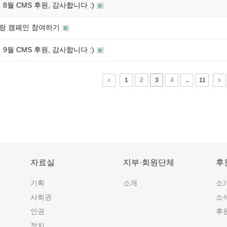
년 8월 CMS 후원, 감사합니다 :)
랑 캠페인 참여하기
년 9월 CMS 후원, 감사합니다 :)
1
2
3
4
...
11
자료실
지부·회원단체
후
기획
소개
소
사회권
소
인권
후
정치