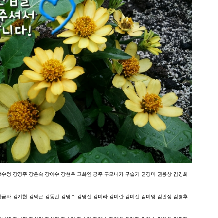
강수정 강영주 강은숙 강이수 강현우 고화연 공주 구모니카 구슬기 권경미 권용상 김경희
김금자 김기헌 김덕근 김동민 김명수 김명신 김미라 김미란 김미선 김미영 김민정 김병후