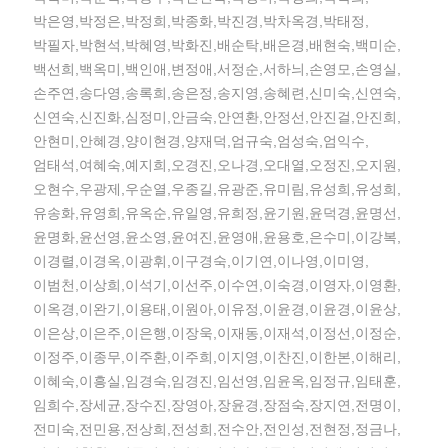
박은영,박정은,박정희,박종화,박진경,박차옥경,박태정,
박필자,박현석,박혜영,박화진,배순탁,배은경,배현숙,백미순,
백선희,백옥미,백인애,변정애,서정순,서하늬,손영모,손영실,
손주연,송다영,송록희,송은정,송지영,송혜련,신미숙,신연숙,
신연숙,신진화,심정미,안금숙,안연환,안정선,안진걸,안진희,
안현미,안혜경,양이현경,양재덕,엄규숙,엄성숙,엄익수,
엄태석,여혜숙,예지희,오경진,오나경,오대열,오정진,오지원,
오현수,우광제,우순열,우종길,유광준,유미림,유성희,유성희,
유송화,유영희,유옥순,유일영,유희정,윤기원,윤덕경,윤명선,
윤명화,윤선영,윤소영,윤여진,윤영애,윤용호,은수미,이강복,
이경렬,이경옥,이광휘,이구경숙,이기연,이나영,이미영,
이범천,이상희,이석기,이선주,이수연,이숙경,이영자,이영환,
이옥경,이완기,이용태,이원아,이유정,이윤경,이윤경,이윤상,
이은상,이은주,이은행,이장욱,이재동,이재석,이정선,이정순,
이정주,이종무,이주환,이주희,이지영,이찬진,이한본,이해리,
이혜숙,이흥실,임경숙,임경진,임선영,임윤옥,임정규,임태훈,
임희수,장세균,장수진,장영아,장윤경,장점숙,장지연,전명이,
전미숙,전민용,전상희,전성희,전수안,전인성,전현정,정금나,