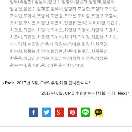
정덕(박청환),정동희,정란수,정명화,정문자,정영애,정영희,
정용건,정윤수,정재훈,정하나,정형지,조광환,조성대,조수현,
조숙현,조아나,조영희,조은경,조주은,조태종,조현구,조흥식,
조희경,주해은,지영난,지은희,진영유(본각),채리미영,최갑수,
최관호,최광기,최명숙,최미연,최영신,최영애,최영자,최윤희,
최은미,최은영,최은정,최이삭,최이삭,최해경,최호선,최희견,
태리명희,피경원,하용자,하원수,하태훈,한경희,한국염,
한송희,한용봉,한인숙,한정현,한주미,한주영,한황주연,
함춘옥,허달진,허성우,허오영숙,허정옥,허정옥,허정은,
홍두루미,홍미희,황금명륜,황미향 344명
Prev
2017년 6월, CMS 후원회원 감사합니다!
2017년 8월, CMS 후원회원 감사합니다!
Next