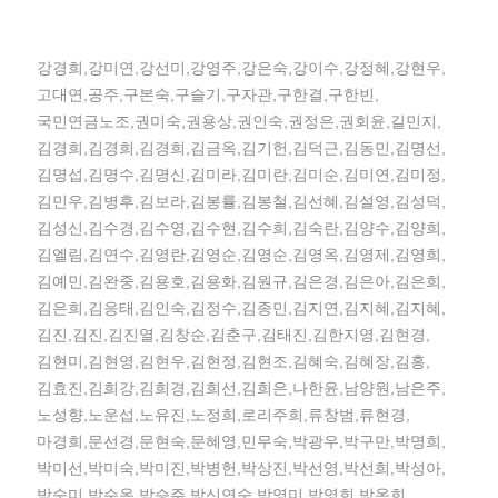
강경희,강미연,강선미,강영주,강은숙,강이수,강정혜,강현우,
고대연,공주,구본숙,구슬기,구자관,구한결,구한빈,
국민연금노조,권미숙,권용상,권인숙,권정은,권회윤,길민지,
김경희,김경희,김경희,김금옥,김기헌,김덕근,김동민,김명선,
김명섭,김명수,김명신,김미라,김미란,김미순,김미연,김미정,
김민우,김병후,김보라,김봉률,김봉철,김선혜,김설영,김성덕,
김성신,김수경,김수영,김수현,김수희,김숙란,김양수,김양희,
김엘림,김연수,김영란,김영순,김영순,김영옥,김영제,김영희,
김예민,김완중,김용호,김용화,김원규,김은경,김은아,김은희,
김은희,김응태,김인숙,김정수,김종민,김지연,김지혜,김지혜,
김진,김진,김진열,김창순,김춘구,김태진,김한지영,김현경,
김현미,김현영,김현우,김현정,김현조,김혜숙,김혜장,김홍,
김효진,김희강,김희경,김희선,김희은,나한윤,남양원,남은주,
노성향,노운섭,노유진,노정희,로리주희,류창범,류현경,
마경희,문선경,문현숙,문혜영,민무숙,박광우,박구만,박명희,
박미선,박미숙,박미진,박병헌,박상진,박선영,박선희,박성아,
박숙미,박순옥,박승주,박신연숙,박영미,박영희,박옥희,