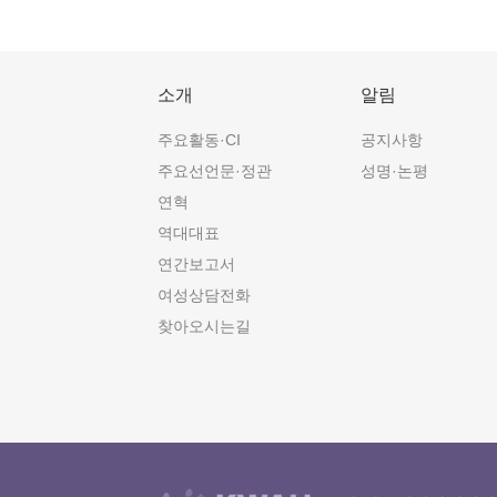
소개
알림
주요활동·CI
공지사항
주요선언문·정관
성명·논평
연혁
역대대표
연간보고서
여성상담전화
찾아오시는길