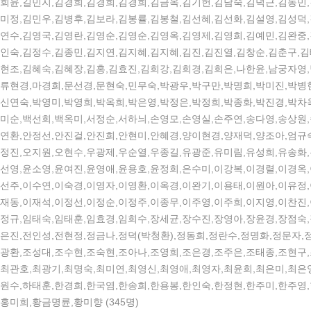
회윤,길민지,김경희,김경희,김경희,김금옥,김기헌,김남숙,김덕근,김동민,
미정,김민우,김병후,김보라,김봉률,김봉철,김선혜,김선화,김설영,김성덕,
연수,김영국,김영란,김영순,김영순,김영옥,김영제,김영희,김예민,김완중,
인숙,김정수,김종민,김지연,김지혜,김지혜,김진,김진열,김창순,김춘구,김
현조,김혜숙,김혜장,김홍,김효진,김희강,김희경,김희은,나한윤,남궁자영,
류현경,마경희,문선경,문현숙,민무숙,박광우,박구만,박명희,박미진,박병헌
신연숙,박영미,박영희,박옥희,박은영,박정은,박정희,박종화,박진경,박차
미순,백선희,백옥미,서정순,서하늬,손영모,손영실,손주연,송다영,송상원,
연환,안정선,안진걸,안진희,안현미,안혜경,양이현경,양재덕,양조아,엄규숙
정진,오지원,오현수,우광제,우순열,우종길,유광준,유미림,유성희,유송화,
선영,윤소영,윤여진,윤영애,윤용호,윤정희,은수미,이강복,이경렬,이경옥,
선주,이수연,이숙경,이영자,이영환,이옥경,이완기,이용태,이원아,이유정,
재동,이재석,이정선,이정순,이정주,이종무,이주영,이주희,이지영,이찬진,
정규,임태숙,임태훈,임효경,임희수,장세균,장수진,장영아,장윤경,장점숙,
은진,전인성,전현정,정금나,정덕(박청환),정동희,정란수,정명화,정문자,
광환,조성대,조수현,조숙현,조아나,조영희,조은경,조주은,조태종,조현구,
최관호,최광기,최명숙,최미연,최영신,최영애,최영자,최윤희,최은미,최은
원수,하태훈,한경희,한국염,한송희,한용봉,한인숙,한정현,한주미,한주영
홍미희,황금명륜,황미향 (345명)