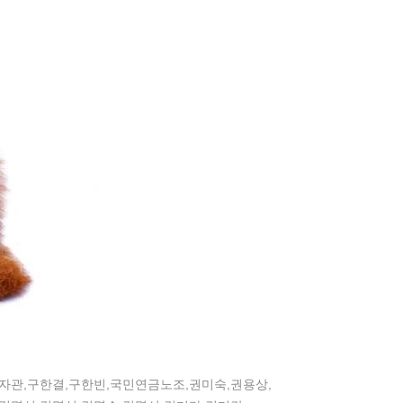
구자관,구한결,구한빈,국민연금노조,권미숙,권용상,