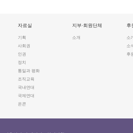
자료실
지부·회원단체
후
기획
소개
소
사회권
소
인권
후
정치
통일과 평화
조직교육
국내연대
국제연대
온콘