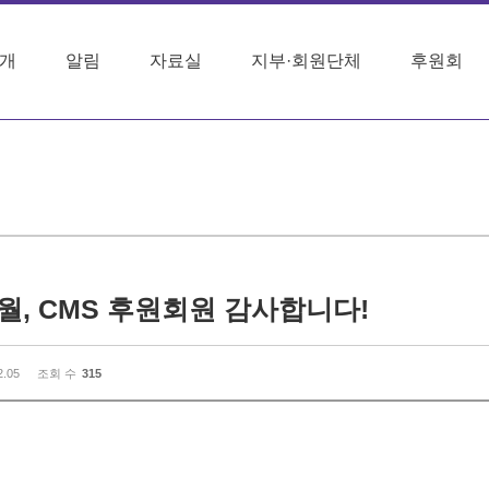
개
알림
자료실
지부·회원단체
후원회
 9월, CMS 후원회원 감사합니다!
2.05
조회 수
315