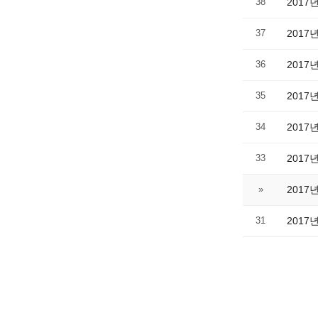
38
2017
37
2017
36
2017
35
2017
34
2017
33
2017
»
2017
31
2017