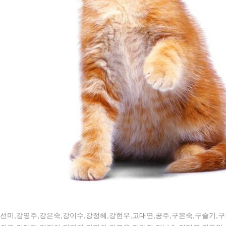
선미,강영주,강은숙,강이수,강정혜,강현우,고대연,공주,구본숙,구슬기,