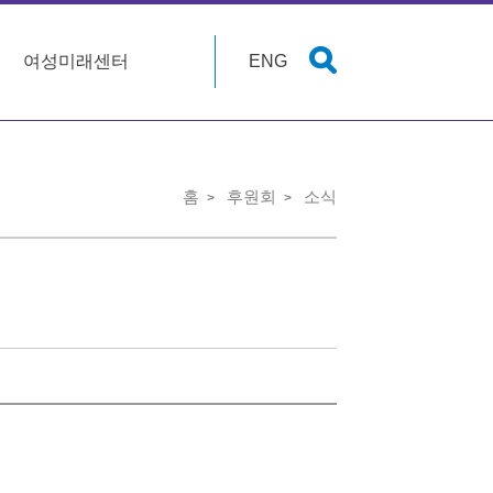
여성미래센터
ENG
홈
후원회
소식