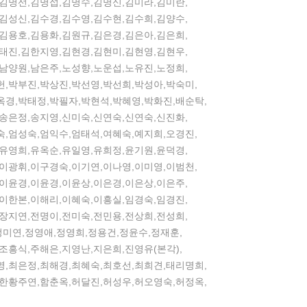
김명선,김명섭,김명수,김명신,김미라,김미란,
김성신,김수경,김수영,김수현,김수희,김양수,
김용호,김용화,김원규,김은경,김은아,김은희,
태진,김한지영,김현경,김현미,김현영,김현우,
남양원,남은주,노성향,노운섭,노유진,노정희,
,박부진,박상진,박선영,박선희,박성아,박숙미,
옥경,박태정,박필자,박현석,박혜영,박화진,배순탁,
송은정,송지영,신미숙,신연숙,신연숙,신진화,
,엄성숙,엄익수,엄태석,여혜숙,예지희,오경진,
유영희,유옥순,유일영,유희정,윤기원,윤덕경,
이광휘,이구경숙,이기연,이나영,이미영,이범천,
이윤경,이윤경,이윤상,이은경,이은상,이은주,
이한본,이해리,이혜숙,이흥실,임경숙,임경진,
장지연,전명이,전미숙,전민용,전상희,전성희,
정미연,정영애,정영희,정용건,정윤수,정재훈,
조흥식,주해은,지영난,지은희,진영유(본각),
영,최은정,최해경,최혜숙,최호선,최희견,태리명희,
,한황주연,함춘옥,허달진,허성우,허오영숙,허정옥,