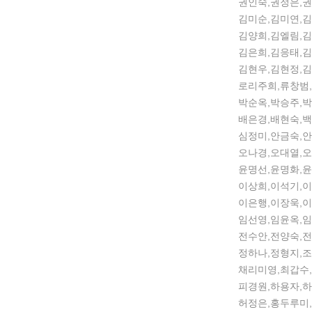
권인숙,권정은,권
김미순,김미연,김
김양희,김엘림,김
김은희,김응태,김
김현우,김현정,김
로리주희,류창범,
박순옥,박승주,박
배은경,배현숙,백
심정미,안금숙,안
오나경,오대열,오
윤명선,윤명화,윤
이상희,이석기,이
이은행,이장욱,이
임선영,임윤옥,임
전수안,전양숙,전
정하나,정형지,조
채리미영,최갑수,
피경원,하용자,하
허정은,홍두루미,