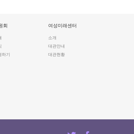
원회
여성미래센터
개
소개
식
대관안내
원하기
대관현황