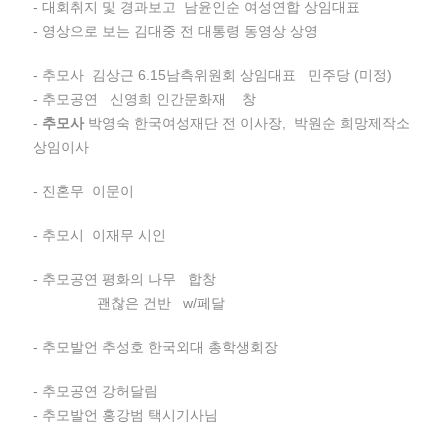
- 대회취지 및 경과보고 남윤인순 여성연합 상임대표
- 영상으로 보는 김대중 전 대통령 동영상 상영
- 추모사 김상근 6.15남측위원회 상임대표 민주당 (미정)
- 추모공연 신영희 인간문화재 창
-
추모사
박영숙 한국여성재단 전 이사장, 박원순 희망제작소
상임이사
- 진혼무 이문이
- 추모시 이재무 시인
- 추모공연 평화의 나무 합창
괜찮은 건반 w/페달
- 추모발언 추성호 한국외대 총학생회장
- 추모공연 강허달림
- 추모발언 홍강범 택시기사님