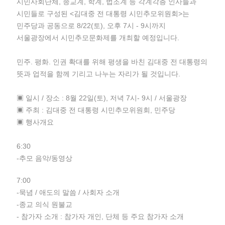
시민사회단체, 종교계, 학계, 법조계 등 각계각층 인사들과
시민들로 구성된 <김대중 전 대통령 시민추모위원회>는
민주당과 공동으로 8/22(토), 오후 7시 - 9시까지
서울광장에서 시민추모문화제를 개최할 예정입니다.
민주. 평화. 인권 확대를 위해 평생을 바친 김대중 전 대통령의
뜻과 업적을 함께 기리고 나누는 자리가 될 것입니다.
▣ 일시 / 장소 : 8월 22일(토), 저녁 7시- 9시 / 서울광장
▣ 주최 : 김대중 전 대통령 시민추모위원회, 민주당
▣ 행사개요
6:30
-추모 음악/동영상
7:00
-묵념 / 애도의 말씀 / 사회자 소개
-종교 의식 원불교
- 참가자 소개 : 참가자 개인, 단체 등 주요 참가자 소개