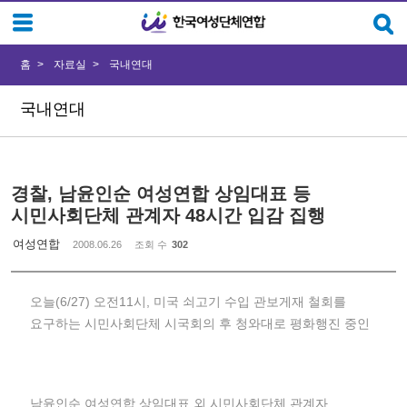
Sketchbook5, 스케치북5
Sketchbook5, 스케치북5
홈
자료실
국내연대
국내연대
경찰, 남윤인순 여성연합 상임대표 등
시민사회단체 관계자 48시간 입감 집행
여성연합
2008.06.26
조회 수
302
오늘(6/27) 오전11시, 미국 쇠고기 수입 관보게재 철회를
요구하는 시민사회단체 시국회의 후 청와대로 평화행진 중인
남윤인순 여성연합 상임대표 외 시민사회단체 관계자