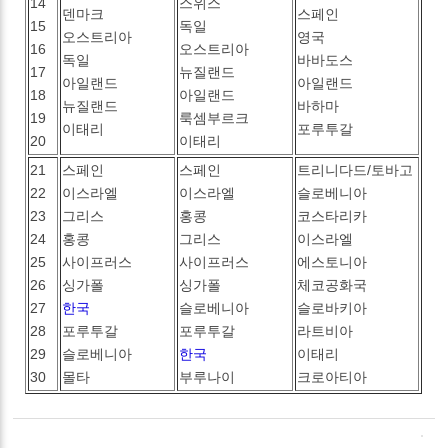
14
스위스
덴마크
스페인
15
독일
오스트리아
영국
16
오스트리아
독일
바바도스
17
뉴질랜드
아일랜드
아일랜드
18
아일랜드
뉴질랜드
바하마
19
룩셈부르크
이태리
포루투갈
20
이태리
21
스페인
스페인
트리니다드/토바고
22
이스라엘
이스라엘
슬로베니아
23
그리스
홍콩
코스타리카
24
홍콩
그리스
이스라엘
25
사이프러스
사이프러스
에스토니아
26
싱가폴
싱가폴
체코공화국
27
한국
슬로베니아
슬로바키아
28
포루투갈
포루투갈
라트비아
29
슬로베니아
한국
이태리
30
몰타
부루나이
크로아티아