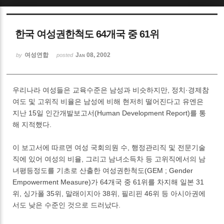
Sketchbook5, 스케치북5
한국 여성권한척도 64개국 중 61위
여성연합
Jan 08, 2002
by
posted
우리나라 여성들은 교육수준은 남성과 비슷하지만, 정치·경제참
Sketchbook5, 스케치북5
여도 및 고위직 비율은 남성에 비해 현저히 떨어진다고 유엔은
지난 15일 인간개발보고서(Human Development Report)를 통
해 지적했다.
이 보고서에 따르면 여성 국회의원 수, 행정관리직 및 전문기술
직에 있어 여성의 비율, 그리고 남녀소득차 등 고위직에서의 남
녀평등정도를 기초로 산출한 여성권한척도(GEM ; Gender
Empowerment Measure)가 64개국 중 61위를 차지해 일본 31
위, 싱가폴 35위, 말래이지아 38위, 필리핀 46위 등 아시아권에
서도 낮은 수준인 것으로 드러났다.