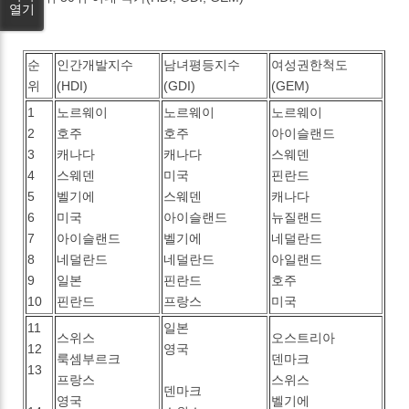
열기
순
인간개발지수
남녀평등지수
여성권한척도
위
(HDI)
(GDI)
(GEM)
1
노르웨이
노르웨이
노르웨이
2
호주
호주
아이슬랜드
3
캐나다
캐나다
스웨덴
4
스웨덴
미국
핀란드
5
벨기에
스웨덴
캐나다
6
미국
아이슬랜드
뉴질랜드
7
아이슬랜드
벨기에
네덜란드
8
네덜란드
네덜란드
아일랜드
9
일본
핀란드
호주
10
핀란드
프랑스
미국
11
일본
스위스
오스트리아
12
영국
룩셈부르크
덴마크
13
프랑스
스위스
덴마크
영국
벨기에