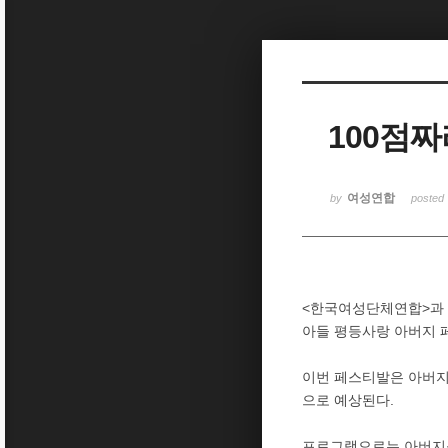
Sketchbook5, 스케치북5
100점짜
Sketchbook5, 스케치북5
여성연합
by
posted
<한국여성단체연합>과 <
아들 평등사랑 아버지 
이번 페스티발은 아버지
으로 예상된다.
프로그램으로는 아버지를 